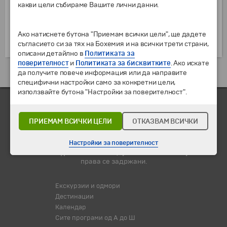
неколку дежурни на смена, мали тврдини со по 20-
какви цели събираме Вашите лични данни.
30 војници и големи тврдини со поголема
концентрирана воена сила. На последниот дел
имало функционирачки станбени населби, каде
Ако натиснете бутона "Приемам всички цели", ще дадете
съгласието си за тях на Бохемия и на всички трети страни,
живееле ветерани, нивните блиски и трговци.
описани детайлно в
Политиката за
поверителност
и
Политиката за бисквитките
. Ако искате
Екскурзии и одмори до Велика Британија »
да получите повече информация или да направите
специфични настройки само за конкретни цели,
използвайте бутона "Настройки за поверителност".
ПРИЕМАМ ВСИЧКИ ЦЕЛИ
ОТКАЗВАМ ВСИЧКИ
Настройки за поверителност
© 2010-2026 Туристичка агенција "Бохемиа - Скопје".
Сите
права се задржани.
Екскурзии и одмори
Дестинации
Календар
Сите програми од А до Ш