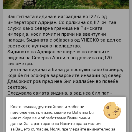
Заштитната ѕидина е изградена во 122 г. од
императорот Адријан. Со должина од 117 км. таа
служи како северна граница на Римската
империја, носи почит и пречи на евентулни
напади. Ѕидината е објавена од УНЕСКО за дел ос
светското културно наследство.
Ѕидината на Адријан се ширела по зелените
ридови на Северна Англија по должина од 120
километри.
Целта на ѕидината била да послужи како бариера,
која ќе ги блокира варварските инвазии од север.
Длабокиот ров пред неа бил издлабен во повеќе
сектори.
Следувала самата ѕидина, а зад неа бил пат -
главната комуникација како на фронтот, така и кон
внатрешноста на провинцијата Британија.
Както всички други сайтове и мобилни
Камената ѕидина била изградена од рампа, запци
приложения, при използване на Bohemia.bg
и скали - кога имало поместување по теренот. На
ние събираме и обработваме Ваши лични
определени од воена гледна точка растојанија
данни. За гарантиране на Вашите права молим
имало три вида објекти: стражарски кули со
за Вашето съгласие. Моля, прегледайте внимателно за