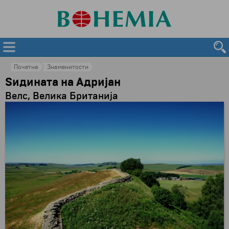
Почетна
Знаменитости
Ѕидината на Адријан
Велс, Велика Британија