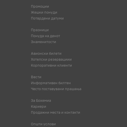
Промоции
Жешки понуди
Потврдени датуми
Празници
Понуда на денот
Знаменитости
Авионски билети
Хотелски резервациии
Корпоративни клиенти
Вести
Информативен билтен
Често поставувани прашања
За Бохемиа
Кариери
Продажни места и контакти
Општи услови