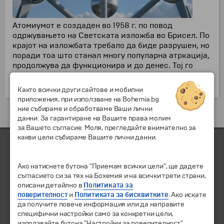
Атомиумот е создаден во 1958 г. по повод
одржувањето на Светската изложба во Брисел. По
крајот на изложбата требало да биде разрушен, но
поради тоа што станал многу популарна атркација,
продолжува да функционира и до денес. Тој го
претставува составот на железото со нејзините
девет атоми, зголемени 150 милиони пати.
Както всички други сайтове и мобилни
приложения, при използване на Bohemia.bg
ние събираме и обработваме Ваши лични
Екскурзии и одмори до Белгија »
данни. За гарантиране на Вашите права молим
за Вашето съгласие. Моля, прегледайте внимателно за
какви цели събираме Вашите лични данни.
Ако натиснете бутона "Приемам всички цели", ще дадете
съгласието си за тях на Бохемия и на всички трети страни,
описани детайлно в
Политиката за
© 2010-2026 Туристичка агенција "Бохемиа - Скопје".
Сите
поверителност
и
Политиката за бисквитките
. Ако искате
права се задржани.
да получите повече информация или да направите
специфични настройки само за конкретни цели,
използвайте бутона "Настройки за поверителност".