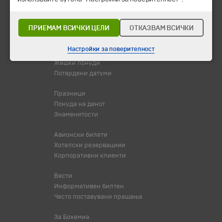
Екскурзии и одмори
Дестинации
Календар
ПРИЕМАМ ВСИЧКИ ЦЕЛИ
ОТКАЗВАМ ВСИЧКИ
Сите програми од А до Ш
Настройки за поверителност
Промоции
Жешки понуди
Потврдени датуми
Празници
Понуда на денот
Знаменитости
Авионски билети
Хотелски резервациии
Корпоративни клиенти
Вести
Информативен билтен
Често поставувани прашања
За Бохемиа