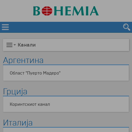
Канали
Аргентина
Област "Пуерто Мадеро"
Грција
Коринтскиот канал
Италија