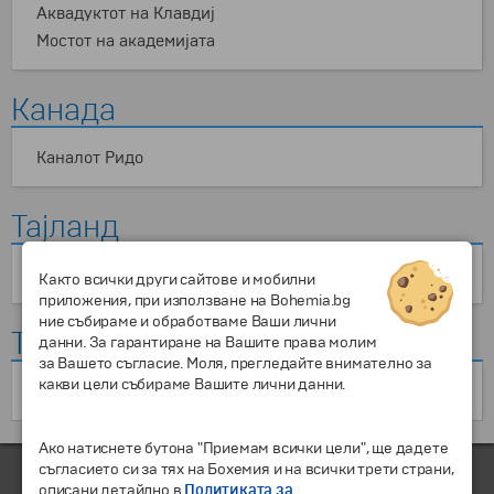
Аквадуктот на Клавдиј
Мостот на академијата
Канада
Каналот Ридо
Тајланд
Пловечкиот пазар „Дамноен Садуак“
Както всички други сайтове и мобилни
приложения, при използване на Bohemia.bg
ние събираме и обработваме Ваши лични
Турција
данни. За гарантиране на Вашите права молим
за Вашето съгласие. Моля, прегледайте внимателно за
какви цели събираме Вашите лични данни.
Босфор
Ако натиснете бутона "Приемам всички цели", ще дадете
съгласието си за тях на Бохемия и на всички трети страни,
описани детайлно в
Политиката за