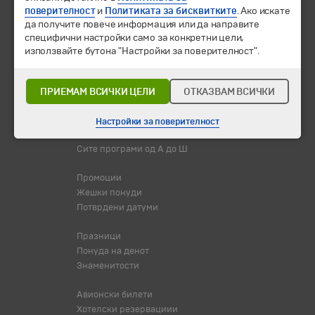
поверителност
и
Политиката за бисквитките
. Ако искате
да получите повече информация или да направите
специфични настройки само за конкретни цели,
използвайте бутона "Настройки за поверителност".
© 2010-2026 Туристичка агенција "Бохемиа - Скопје".
Сите
права се задржани.
ПРИЕМАМ ВСИЧКИ ЦЕЛИ
ОТКАЗВАМ ВСИЧКИ
Екскурзии и одмори
Дестинации
Настройки за поверителност
Календар
Сите програми од А до Ш
Промоции
Жешки понуди
Потврдени датуми
Празници
Понуда на денот
Знаменитости
Авионски билети
Хотелски резервациии